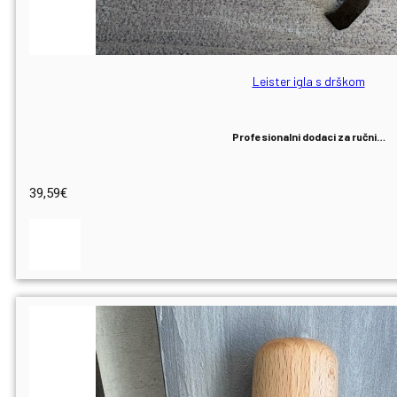
Leister igla s drškom
Profesionalni dodaci za ručni…
39,59
€