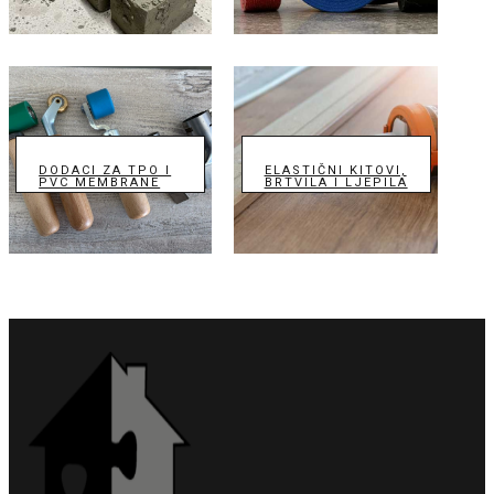
DODACI ZA TPO I
ELASTIČNI KITOVI,
PVC MEMBRANE
BRTVILA I LJEPILA