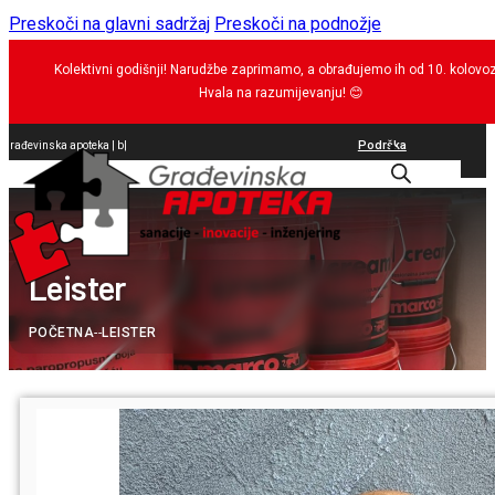
Preskoči na glavni sadržaj
Preskoči na podnožje
Kolektivni godišnji! Narudžbe zaprimamo, a obrađujemo ih od 10. kolovo
Hvala na razumijevanju!
😊
Podrška
Građevinska apoteka |
brtvi
|
0
Leister
POČETNA
--
LEISTER