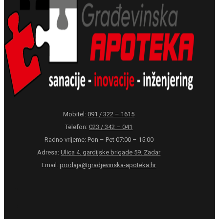
Mobitel:
091 / 322 – 1615
Telefon:
023 / 342 – 041
Radno vrijeme: Pon – Pet 07:00 – 15:00
Adresa:
Ulica 4. gardijske brigade 59. Zadar
Email:
prodaja@gradjevinska-apoteka.hr