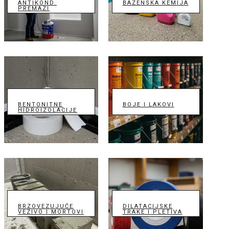
ANTIKOND.
BAZENSKA KEMIJA
PREMAZI
BENTONITNE
BOJE I LAKOVI
HIDROIZOLACIJE
BRZOVEZUJUĆE
DILATACIJSKE
VEZIVO I MORTOVI
TRAKE I PLETIVA