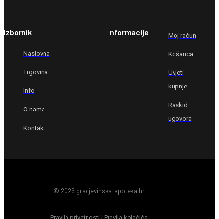
Izbornik
Informacije
Moj račun
Naslovna
Košarica
Trgovina
Uvjeti
kupnje
Info
Raskid
O nama
ugovora
Kontakt
© 2026 gradjevinska-apoteka.hr
Pravila privatnosti
|
Pravila kolačića