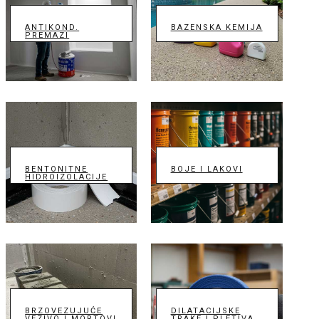
ANTIKOND.
BAZENSKA KEMIJA
PREMAZI
BENTONITNE
BOJE I LAKOVI
HIDROIZOLACIJE
BRZOVEZUJUĆE
DILATACIJSKE
VEZIVO I MORTOVI
TRAKE I PLETIVA