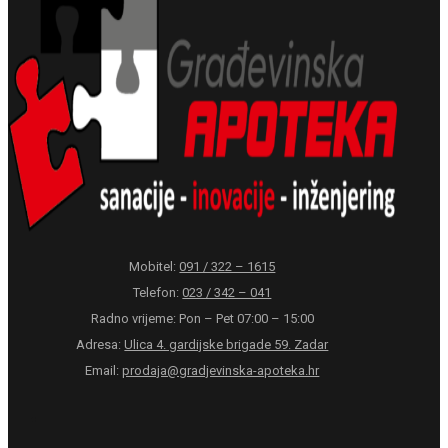
Mobitel:
091 / 322 – 1615
Telefon:
023 / 342 – 041
Radno vrijeme: Pon – Pet 07:00 – 15:00
Adresa:
Ulica 4. gardijske brigade 59. Zadar
Email:
prodaja@gradjevinska-apoteka.hr