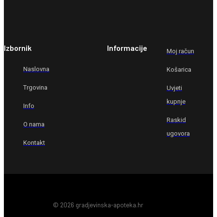
Izbornik
Informacije
Moj račun
Naslovna
Košarica
Trgovina
Uvjeti
kupnje
Info
Raskid
O nama
ugovora
Kontakt
© 2026 gradjevinska-apoteka.hr