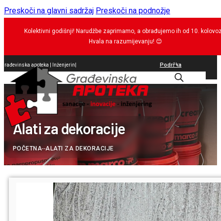
Preskoči na glavni sadržaj
Preskoči na podnožje
Kolektivni godišnji! Narudžbe zaprimamo, a obrađujemo ih od 10. kolovo
Hvala na razumijevanju!
😊
Podrška
Građevinska apoteka |
brtvila
|
0
Alati za dekoracije
POČETNA
--
ALATI ZA DEKORACIJE