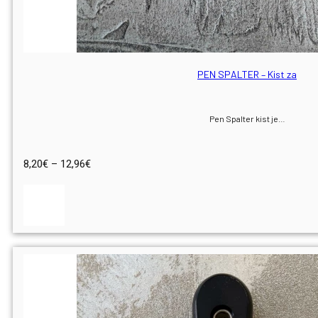
PEN SPALTER – Kist za
Pen Spalter kist je…
Raspon
8,20
€
–
12,96
€
cijena:
od
8,20€
do
12,96€