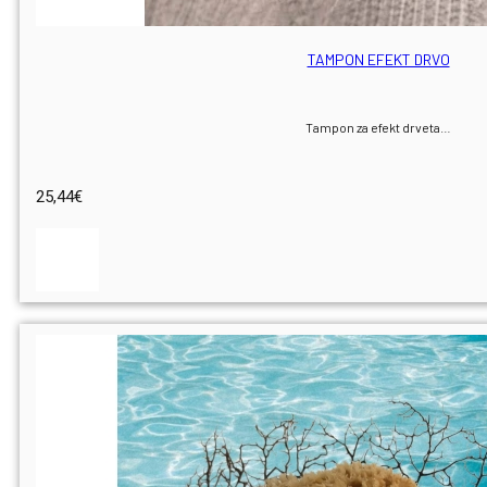
TAMPON EFEKT DRVO
Tampon za efekt drveta…
25,44
€