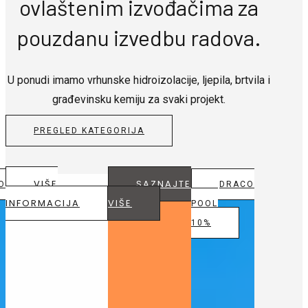
ovlaštenim izvođačima za
pouzdanu izvedbu radova.
U ponudi imamo vrhunske hidroizolacije, ljepila, brtvila i
građevinsku kemiju za svaki projekt.
PREGLED KATEGORIJA
VIŠE
SAZNAJTE
O
DRACO
INFORMACIJA
VIŠE
POOL
10%