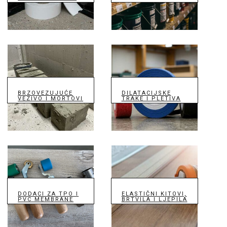
BRZOVEZUJUĆE
DILATACIJSKE
VEZIVO I MORTOVI
TRAKE I PLETIVA
DODACI ZA TPO I
ELASTIČNI KITOVI,
PVC MEMBRANE
BRTVILA I LJEPILA