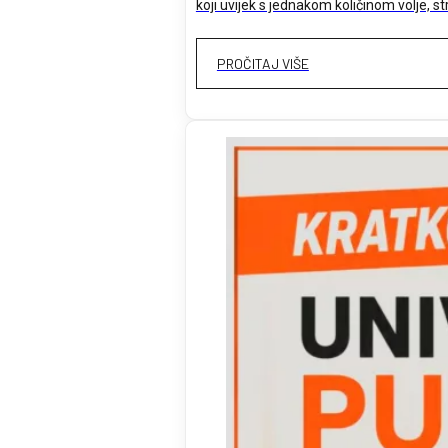
koji uvijek s jednakom količinom volje, s
PROČITAJ VIŠE