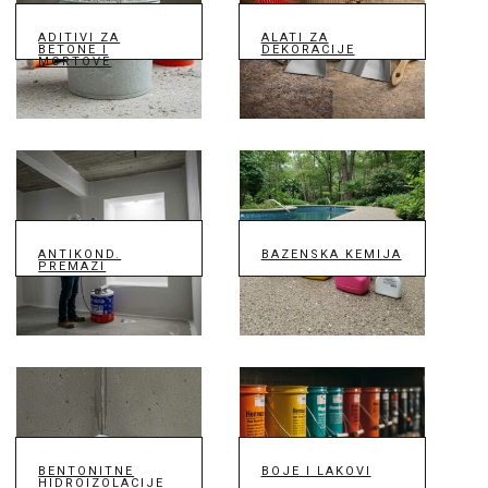
ADITIVI ZA
ALATI ZA
BETONE I
DEKORACIJE
MORTOVE
ANTIKOND.
BAZENSKA KEMIJA
PREMAZI
BENTONITNE
BOJE I LAKOVI
HIDROIZOLACIJE