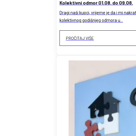
Kolektivni odmor 01.08. do 09.08.
Dragi naši kupci, vrijeme je da i mi na
kolektivnog godišnjeg odmora u…
PROČITAJ VIŠE