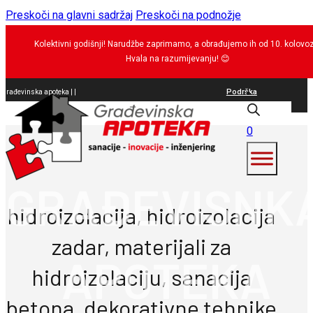
Preskoči na glavni sadržaj
Preskoči na podnožje
Kolektivni godišnji! Narudžbe zaprimamo, a obrađujemo ih od 10. kolovo
Hvala na razumijevanju!
😊
Podrška
Građevinska apoteka |
Sa
|
0
GRAĐEVISNK
hidroizolacija, hidroizolacija
zadar, materijali za
APOTEKA
hidroizolaciju, sanacija
betona, dekorativne tehnike