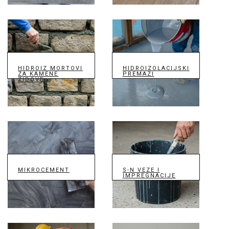
HIDROIZ MORTOVI
HIDROIZOLACIJSKI
ZA KAMENE
PREMAZI
ZIDOVE
MIKROCEMENT
S-N VEZE I
IMPREGNACIJE