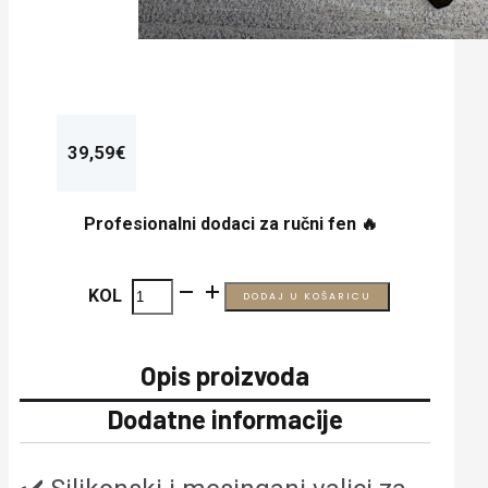
39,59
€
Profesionalni dodaci za ručni fen
🔥
Leister
KOL
DODAJ U KOŠARICU
igla
s
Opis proizvoda
drškom
Dodatne informacije
količina