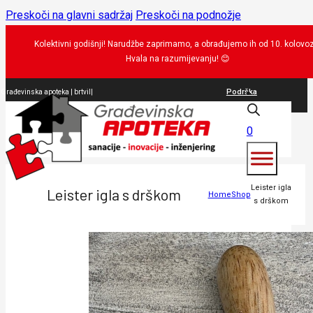
Preskoči na glavni sadržaj
Preskoči na podnožje
Kolektivni godišnji! Narudžbe zaprimamo, a obrađujemo ih od 10. kolovo
Hvala na razumijevanju!
😊
Podrška
Građevinska apoteka |
|
0
Leister igla
Leister igla s drškom
Home
Shop
s drškom