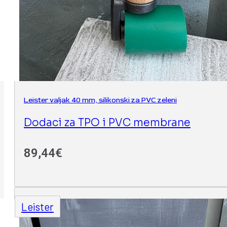
Leister valjak 40 mm, silikonski za PVC zeleni
Dodaci za TPO i PVC membrane
89,44
€
Leister