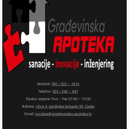
Mobitel:
091 / 322 – 1615
Telefon:
023 / 342 – 041
Radno vrijeme: Pon – Pet 07:00 – 15:00
Adresa:
Ulica 4. gardijske brigade 59. Zadar
Email:
prodaja@gradjevinska-apoteka.hr