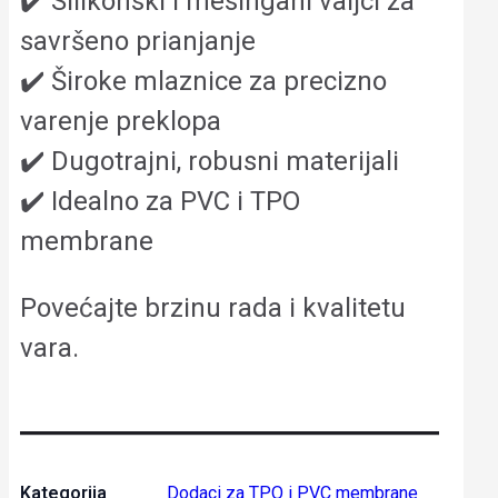
✔️ Silikonski i mesingani valjci za
savršeno prianjanje
✔️ Široke mlaznice za precizno
varenje preklopa
✔️ Dugotrajni, robusni materijali
✔️ Idealno za PVC i TPO
membrane
Povećajte brzinu rada i kvalitetu
vara.
Kategorija
Dodaci za TPO i PVC membrane