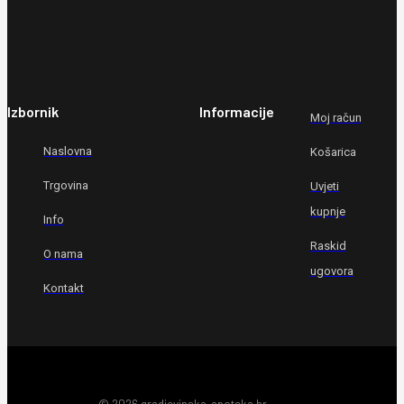
Izbornik
Informacije
Moj račun
Naslovna
Košarica
Trgovina
Uvjeti
kupnje
Info
Raskid
O nama
ugovora
Kontakt
© 2026 gradjevinska-apoteka.hr