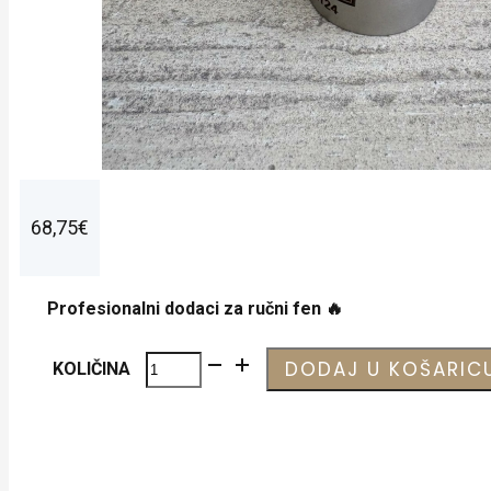
0
68,75
€
Profesionalni dodaci za ručni fen
🔥
Leister
DODAJ U KOŠARIC
KOLIČINA
široka
mlaznica
20
mm,