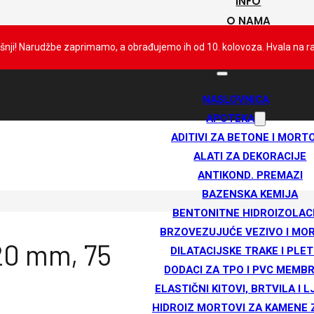
INFO
O NAMA
KONTAKT
išnji! Narudžbe zaprimamo, a obrađujemo ih od 10. kolovoza. Hvala na 
NASLOVNICA
APOTEKA
ADITIVI ZA BETONE I MORT
ALATI ZA DEKORACIJE
ANTIKOND. PREMAZI
BAZENSKA KEMIJA
BENTONITNE HIDROIZOLAC
BRZOVEZUJUĆE VEZIVO I MO
 20 mm, 75
DILATACIJSKE TRAKE I PLET
DODACI ZA TPO I PVC MEMB
ELASTIČNI KITOVI, BRTVILA I L
HIDROIZ MORTOVI ZA KAMENE 