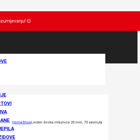
razumijevanju!
😊
OVE
IJE
RTOVI
IVA
RANE
Home
Shop
Leister široka mlaznica 20 mm, 75 savinuta
JEPILA
ZIDOVE