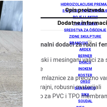
HIDROIZOLACIJSKI PREMA
Opis proizvoda
S-N VEZE I IMPREGNACIJ
BOJE I LAKOVI
Dodatne informaci
TEKUĆE GUME
SREDSTVA ZA ČIŠĆENJE
ZIDNE SKULPTURE
BRANDOVI
Profesionalni dodaci za ručni fe
ARDEX
BERNER
✔️ Silikonski i mesingani valjci za
DRACO
prianjanje
INOKEM
KOSTER
✔️ Široke mlaznice za precizno va
ORSO
✔️ Dugotrajni, robusni materijali
SAN MARCO
SIKA
✔️ Idealno za PVC i TPO membra
SOUDAL