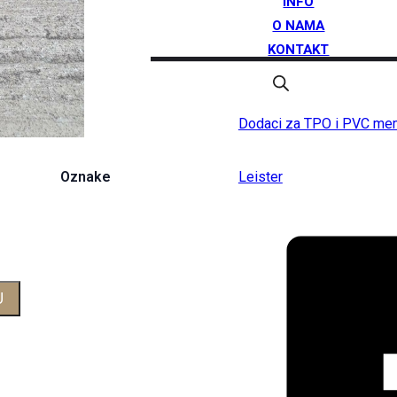
INFO
O NAMA
KONTAKT
Kategorija
Dodaci za TPO i PVC me
Oznake
Leister
U