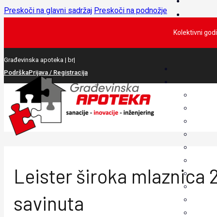
Preskoči na glavni sadržaj
Preskoči na podnožje
Kolektivni god
Građevinska apoteka |
S
|
Podrška
Prijava / Registracija
Leister široka mlaznica
savinuta