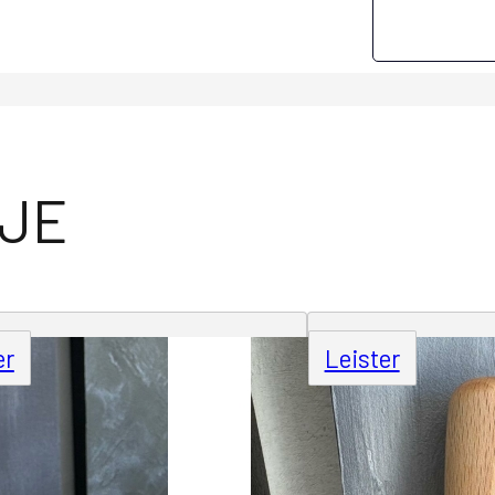
IJE
er
Leister