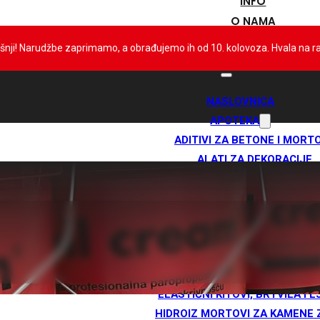
INFO
O NAMA
KONTAKT
išnji! Narudžbe zaprimamo, a obrađujemo ih od 10. kolovoza. Hvala na 
NASLOVNICA
APOTEKA
ADITIVI ZA BETONE I MORT
ALATI ZA DEKORACIJE
ANTIKOND. PREMAZI
BAZENSKA KEMIJA
BENTONITNE HIDROIZOLAC
BRZOVEZUJUĆE VEZIVO I MO
DILATACIJSKE TRAKE I PLET
DODACI ZA TPO I PVC MEMB
ELASTIČNI KITOVI, BRTVILA I L
HIDROIZ MORTOVI ZA KAMENE 