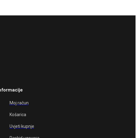
nformacije
Moj račun
Košarica
Uvjeti kupnje