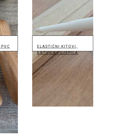
 PVC
ELASTIČNI KITOVI,
BRTVILA I LJEPILA