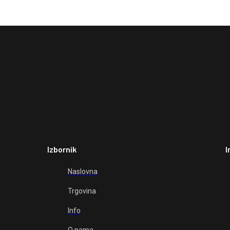
Izbornik
I
Naslovna
Trgovina
Info