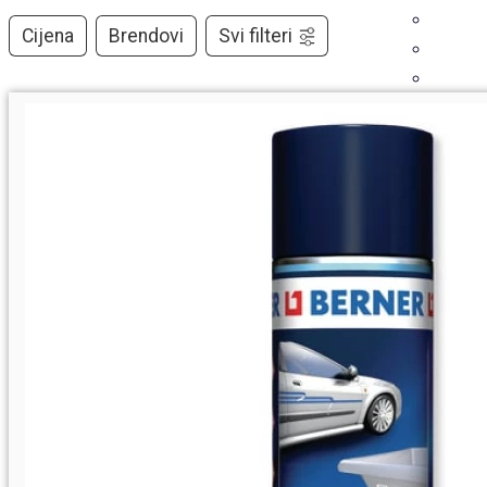
Cijena
Brendovi
Svi filteri