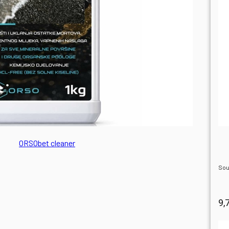
ORSObet cleaner
Sou
9,