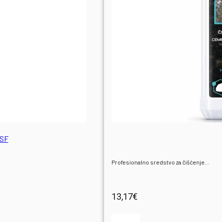
INFO
O NAMA
KONTAKT
NSF
Profesionalno sredstvo za čišćenje…
13,17
€