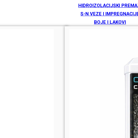
HIDROIZOLACIJSKI PREMA
S-N VEZE I IMPREGNACIJ
BOJE I LAKOVI
TEKUĆE GUME
SREDSTVA ZA ČIŠĆENJE
ZIDNE SKULPTURE
BRANDOVI
ARDEX
BERNER
DRACO
INOKEM
KOSTER
ORSO
SAN MARCO
SIKA
SOUDAL