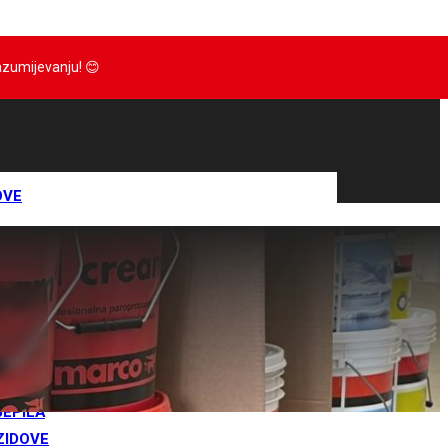
razumijevanju!
😊
OVE
IJE
RTOVI
IVA
RANE
JEPILA
ZIDOVE