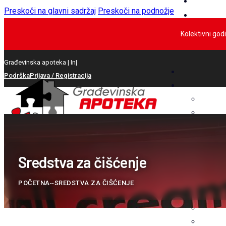
Preskoči na glavni sadržaj
Preskoči na podnožje
Kolektivni god
Građevinska apoteka |
Inž
|
Podrška
Prijava / Registracija
Sredstva za čišćenje
POČETNA
--
SREDSTVA ZA ČIŠĆENJE