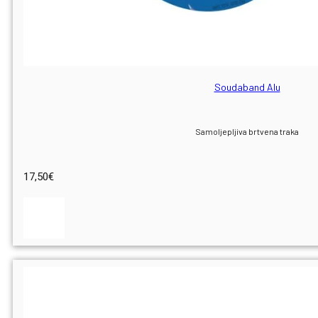
Soudaband Alu
Samoljepljiva brtvena traka
17,50
€