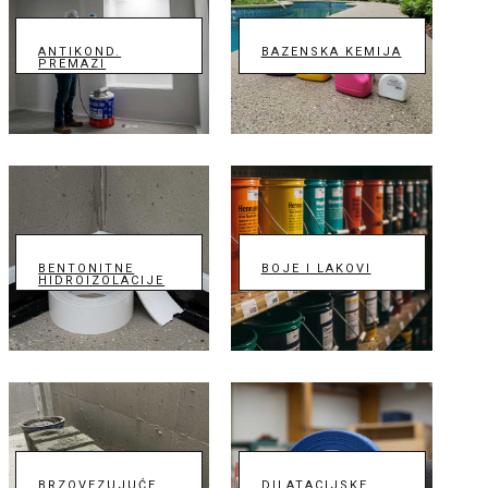
ANTIKOND.
BAZENSKA KEMIJA
PREMAZI
BENTONITNE
BOJE I LAKOVI
HIDROIZOLACIJE
BRZOVEZUJUĆE
DILATACIJSKE