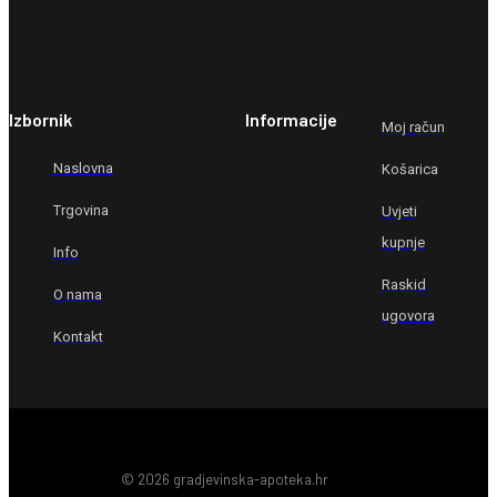
Izbornik
Informacije
Moj račun
Naslovna
Košarica
Trgovina
Uvjeti
kupnje
Info
Raskid
O nama
ugovora
Kontakt
© 2026 gradjevinska-apoteka.hr