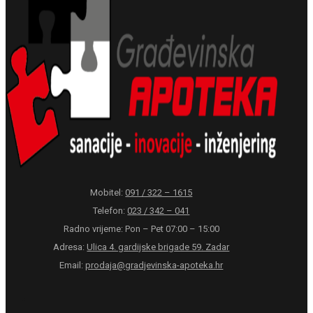
Mobitel:
091 / 322 – 1615
Telefon:
023 / 342 – 041
Radno vrijeme: Pon – Pet 07:00 – 15:00
Adresa:
Ulica 4. gardijske brigade 59. Zadar
Email:
prodaja@gradjevinska-apoteka.hr