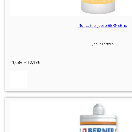
Montažno ljepilo BERNERfix
– Ljepilo i brtvilo…
Raspon
11,68
€
–
12,19
€
cijena:
od
11,68€
do
12,19€