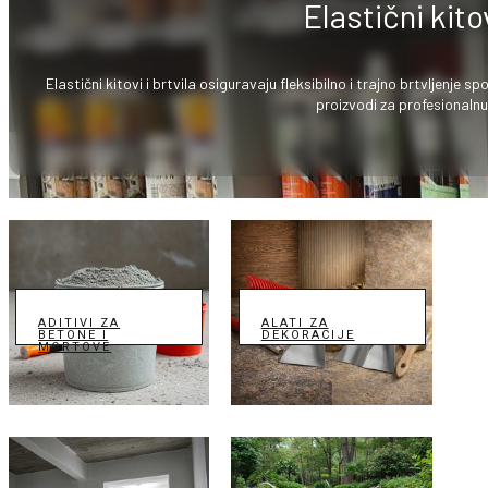
Elastični kitov
Elastični kitovi i brtvila osiguravaju fleksibilno i trajno brtvljenje s
proizvodi za profesionalnu
ADITIVI ZA
ALATI ZA
BETONE I
DEKORACIJE
MORTOVE