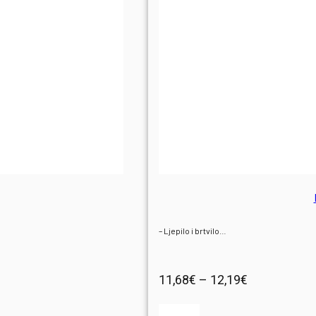
INFO
O NAMA
KONTAKT
– Ljepilo i brtvilo…
Raspon
11,68
€
–
12,19
€
cijena: