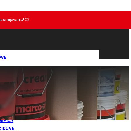
razumijevanju!
😊
OVE
IJE
RTOVI
IVA
RANE
JEPILA
ZIDOVE