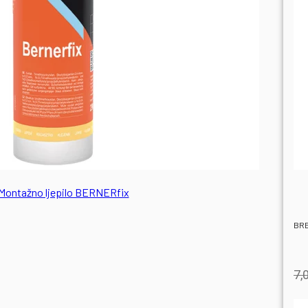
Montažno ljepilo BERNERfix
BRE
7,