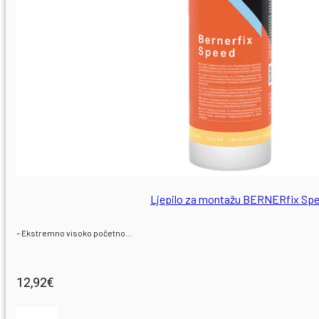
Ljepilo za montažu BERNERfix Sp
– Ekstremno visoko početno…
12,92
€