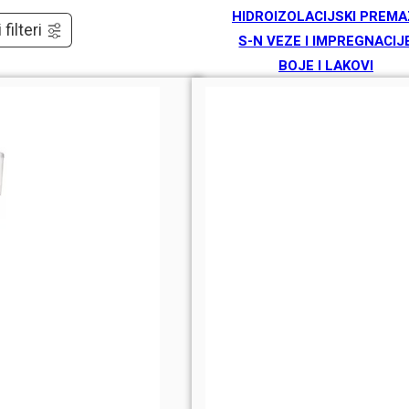
HIDROIZOLACIJSKI PREMA
 filteri
S-N VEZE I IMPREGNACIJ
BOJE I LAKOVI
TEKUĆE GUME
SREDSTVA ZA ČIŠĆENJE
ZIDNE SKULPTURE
BRANDOVI
ARDEX
BERNER
DRACO
INOKEM
KOSTER
ORSO
SAN MARCO
SIKA
SOUDAL