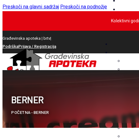
Preskoči na glavni sadržaj
Preskoči na podnožje
Kolektivni god
Građevinska apoteka |
Sanac
|
Podrška
Prijava / Registracija
BERNER
POČETNA
--
BERNER