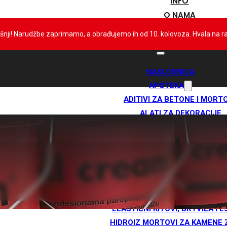
INFO
O NAMA
KONTAKT
išnji! Narudžbe zaprimamo, a obrađujemo ih od 10. kolovoza. Hvala na 
NASLOVNICA
APOTEKA
ADITIVI ZA BETONE I MORT
ALATI ZA DEKORACIJE
ANTIKOND. PREMAZI
BAZENSKA KEMIJA
BENTONITNE HIDROIZOLAC
BRZOVEZUJUĆE VEZIVO I MO
DILATACIJSKE TRAKE I PLET
DODACI ZA TPO I PVC MEMB
ELASTIČNI KITOVI, BRTVILA I L
HIDROIZ MORTOVI ZA KAMENE 