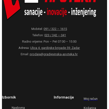
Mobitel:
091 / 322 – 1615
Telefon:
023 / 342 – 041
Radno vrijeme: Pon – Pet 07:00 – 15:00
Adresa:
Ulica 4. gardijske brigade 59. Zadar
Email:
prodaja@gradjevinska-apoteka.hr
Izbornik
Informacije
Moj račun
Naslovna
Košarica