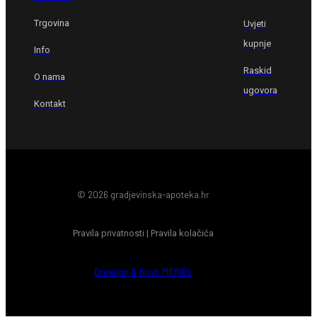
Trgovina
Uvjeti
kupnje
Info
Raskid
O nama
ugovora
Kontakt
© 2026 gradjevinska-apoteka.hr
Pravila privatnosti
|
Pravila kolačića
Creation & host: MIDNEL