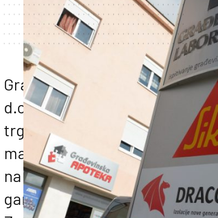
Građevinska apoteka
d.o.o. je specijalizirana
trgovina građevinskih
materijala koja se nalazi
na adresi Ulica 4.
gardijske brigade 59 u