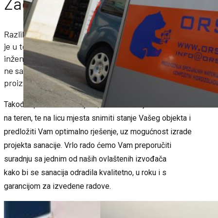
Zadru.
Razlika između nas i ostalih “građevinskih apoteka”
je u tome što možete na licu mjesta dobiti
inženjerski savjet za rješenje Vašeg problema a
ne samo recitiranje podataka iz brošura pojedinog
proizvođača.
Također po Vašem zahtjevu, naš će inženjerski tim izaći
na teren, te na licu mjesta snimiti stanje Vašeg objekta i
predložiti Vam optimalno rješenje, uz mogućnost izrade
projekta sanacije. Vrlo rado ćemo Vam preporučiti
suradnju sa jednim od naših ovlaštenih izvođača
kako bi se sanacija odradila kvalitetno, u roku i s
garancijom za izvedene radove.