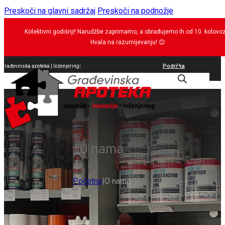
Preskoči na glavni sadržaj
Preskoči na podnožje
Kolektivni godišnji! Narudžbe zaprimamo, a obrađujemo ih od 10. kolovo
Hvala na razumijevanju!
😊
Podrška
Građevinska apoteka |
brtvila
|
0
O nama
Početna
|
O nama