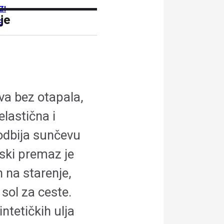
ZI
je
E
a bez otapala,
lastična i
odbija sunčevu
mski premaz je
n na starenje,
 sol za ceste.
ntetičkih ulja