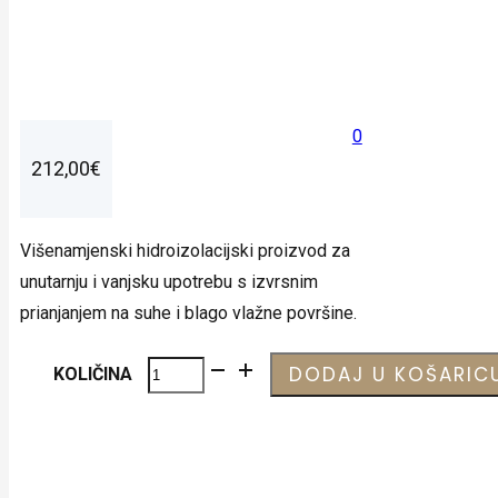
0
212,00
€
Višenamjenski hidroizolacijski proizvod za
unutarnju i vanjsku upotrebu s izvrsnim
prianjanjem na suhe i blago vlažne površine.
KÖSTER
DODAJ U KOŠARIC
KOLIČINA
21
količina