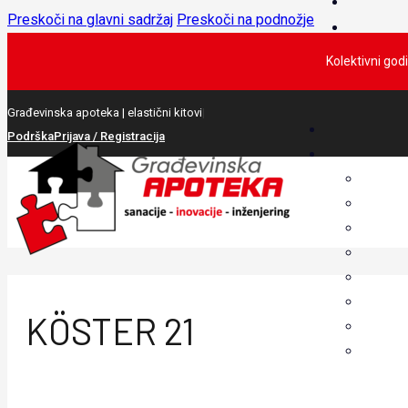
Preskoči na glavni sadržaj
Preskoči na podnožje
Kolektivni god
Građevinska apoteka |
el
|
Podrška
Prijava / Registracija
KÖSTER 21