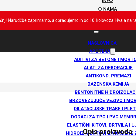
INFO
O NAMA
KONTAKT
išnji! Narudžbe zaprimamo, a obrađujemo ih od 10. kolovoza. Hvala na 
NASLOVNICA
APOTEKA
ADITIVI ZA BETONE I MORT
ALATI ZA DEKORACIJE
ANTIKOND. PREMAZI
BAZENSKA KEMIJA
BENTONITNE HIDROIZOLAC
BRZOVEZUJUĆE VEZIVO I MO
DILATACIJSKE TRAKE I PLET
DODACI ZA TPO I PVC MEMB
ELASTIČNI KITOVI, BRTVILA I L
Opis proizvoda
HIDROIZ MORTOVI ZA KAMENE 