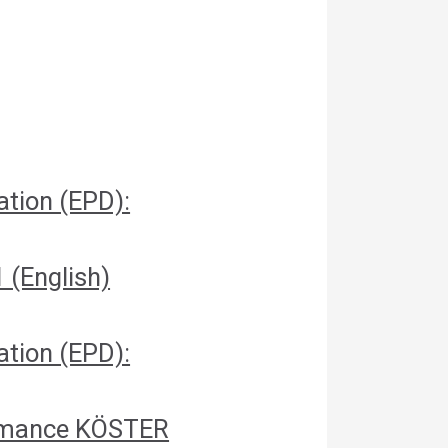
ation (EPD):
(English)
ation (EPD):
ormance KÖSTER