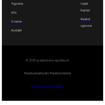
Trgovina
Uvjeti
kupnje
Info
Raskid
O nama
ugovora
Kontakt
© 2026 gradjevinska-apoteka.hr
Pravila privatnosti
|
Pravila kolačića
Creation & host: MIDNEL