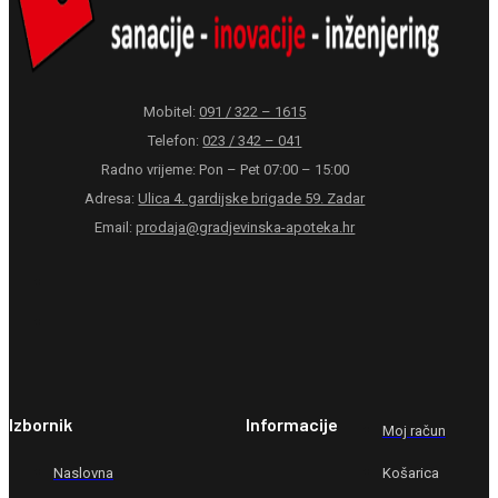
Mobitel:
091 / 322 – 1615
Telefon:
023 / 342 – 041
Radno vrijeme: Pon – Pet 07:00 – 15:00
Adresa:
Ulica 4. gardijske brigade 59. Zadar
Email:
prodaja@gradjevinska-apoteka.hr
Izbornik
Informacije
Moj račun
Naslovna
Košarica