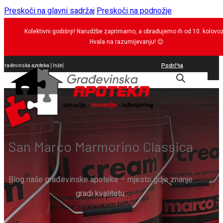
Preskoči na glavni sadržaj
Preskoči na podnožje
Kolektivni godišnji! Narudžbe zaprimamo, a obrađujemo ih od 10. kolovo
Hvala na razumijevanju!
😊
Podrška
Građevinska apoteka |
brtvil
|
0
San Marco Marmorino Classica
Blog naše građevinske apoteke – mjesto gdje znanje
gradi kvalitetu.