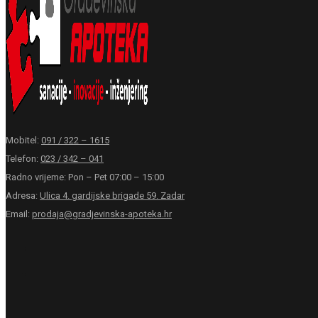
Mobitel:
091 / 322 – 1615
Telefon:
023 / 342 – 041
Radno vrijeme: Pon – Pet 07:00 – 15:00
Adresa:
Ulica 4. gardijske brigade 59. Zadar
Email:
prodaja@gradjevinska-apoteka.hr