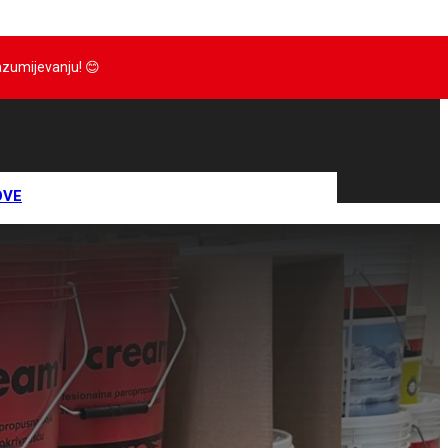
razumijevanju!
😊
OVE
IJE
RTOVI
IVA
RANE
JEPILA
ZIDOVE