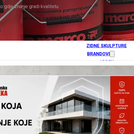
HIDROIZOLACIJSKI PREMA
gdje znanje gradi kvalitetu.
S-N VEZE I IMPREGNACIJ
BOJE I LAKOVI
TEKUĆE GUME
SREDSTVA ZA ČIŠĆENJE
ZIDNE SKULPTURE
BRANDOVI
ARDEX
BERNER
DRACO
INOKEM
KOSTER
ORSO
SAN MARCO
SIKA
SOUDAL