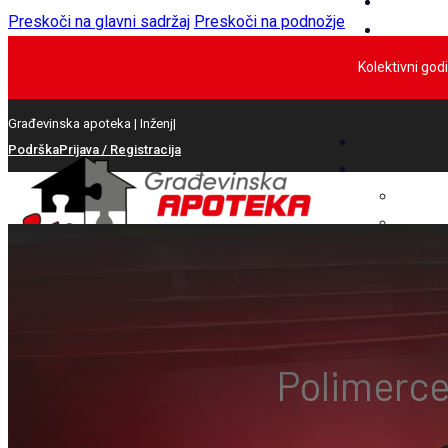
Preskoči na glavni sadržaj
Preskoči na podnožje
Kolektivni god
Građevinska apoteka |
Inženjering
|
Podrška
Prijava / Registracija
Polimerc