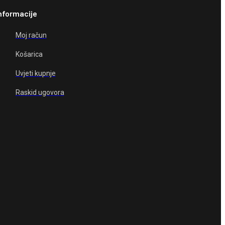
nformacije
Moj račun
Košarica
Uvjeti kupnje
Raskid ugovora