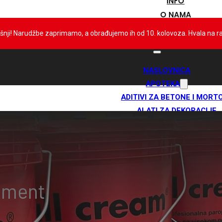
INFO
O NAMA
KONTAKT
išnji! Narudžbe zaprimamo, a obrađujemo ih od 10. kolovoza. Hvala na 
NASLOVNICA
APOTEKA
ADITIVI ZA BETONE I MORT
ALATI ZA DEKORACIJE
ANTIKOND. PREMAZI
BAZENSKA KEMIJA
BENTONITNE HIDROIZOLAC
BRZOVEZUJUĆE VEZIVO I MO
DILATACIJSKE TRAKE I PLET
ement
DODACI ZA TPO I PVC MEMB
ELASTIČNI KITOVI, BRTVILA I L
HIDROIZ MORTOVI ZA KAMENE 