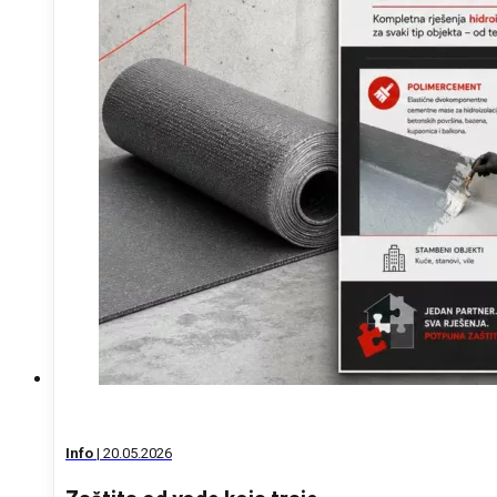
0
Info
|
20.05.2026