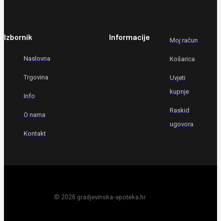
Izbornik
Informacije
Moj račun
Naslovna
Košarica
Trgovina
Uvjeti
kupnje
Info
Raskid
O nama
ugovora
Kontakt
© 2026 gradjevinska-apoteka.hr