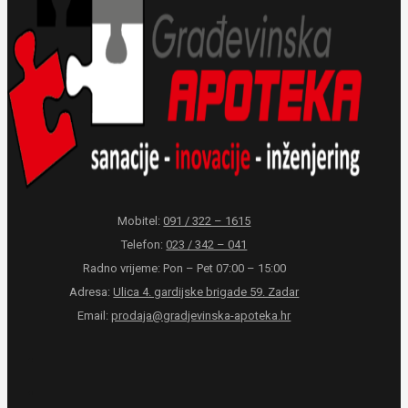
Mobitel:
091 / 322 – 1615
Telefon:
023 / 342 – 041
Radno vrijeme: Pon – Pet 07:00 – 15:00
Adresa:
Ulica 4. gardijske brigade 59. Zadar
Email:
prodaja@gradjevinska-apoteka.hr