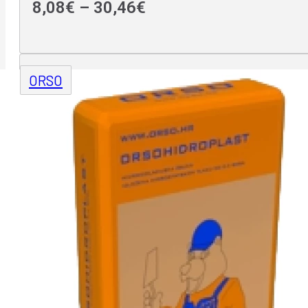
Raspon
8,08
€
–
30,46
€
cijena:
od
ORSO
8,08€
do
30,46€