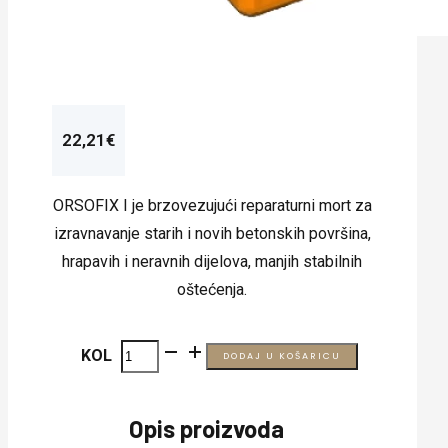
22,21
€
ORSOFIX I je brzovezujući reparaturni mort za
izravnavanje starih i novih betonskih površina,
hrapavih i neravnih dijelova, manjih stabilnih
oštećenja.
ORSOFIX
KOL
DODAJ U KOŠARICU
I
količina
Opis proizvoda