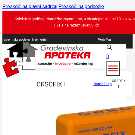
Preskoči na glavni sadržaj
Preskoči na podnožje
Kolektivni godišnji! Narudžbe zaprimamo, a obrađujemo ih od 10. kolovo
Hvala na razumijevanju!
😊
Podrška
Građevinska apoteka |
brt
|
0
ORSOFIX
ORSOFIX I
Home
Shop
I