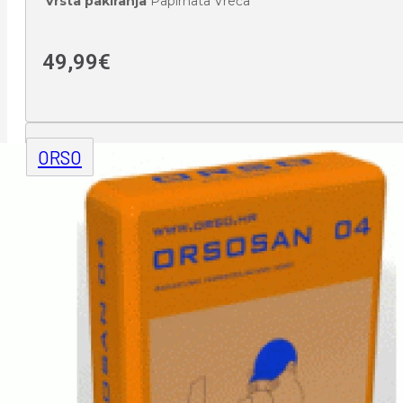
Vrsta pakiranja
Papirnata Vreća
49,99
€
ORSO