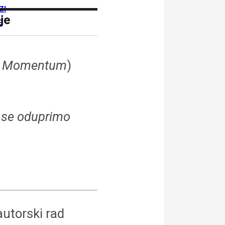
ZI
je
E
a
Momentum
)
 se oduprimo
autorski rad