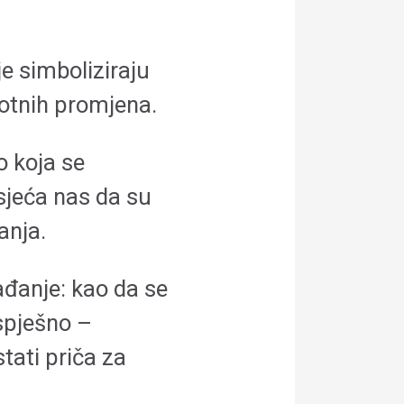
je simboliziraju
votnih promjena.
o koja se
dsjeća nas da su
anja.
ađanje: kao da se
uspješno –
tati priča za