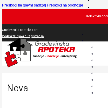
Preskoči na glavni sadržaj
Preskoči na podnožje
Kolektivni god
Građevinska apoteka |
brtvil
|
Podrška
Prijava / Registracija
Nova