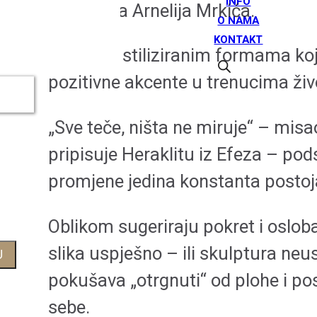
INFO
umjetnika Arnelija Mrkića.
O NAMA
KONTAKT
Riječ je o stiliziranim formama ko
pozitivne akcente u trenucima ži
„Sve teče, ništa ne miruje“ – misa
pripisuje Heraklitu iz Efeza – po
promjene jedina konstanta postoj
Oblikom sugeriraju pokret i oslob
slika uspješno – ili skulptura ne
U
pokušava „otrgnuti“ od plohe i pos
sebe.