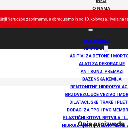
INFO
O NAMA
KONTAKT
išnji! Narudžbe zaprimamo, a obrađujemo ih od 10. kolovoza. Hvala na 
NASLOVNICA
APOTEKA
ADITIVI ZA BETONE I MORT
ALATI ZA DEKORACIJE
ANTIKOND. PREMAZI
BAZENSKA KEMIJA
BENTONITNE HIDROIZOLAC
BRZOVEZUJUĆE VEZIVO I MO
DILATACIJSKE TRAKE I PLET
DODACI ZA TPO I PVC MEMB
ELASTIČNI KITOVI, BRTVILA I L
Opis proizvoda
HIDROIZ MORTOVI ZA KAMENE 