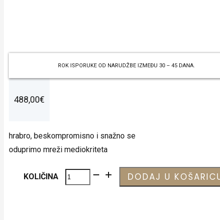
0
ROK ISPORUKE OD NARUDŽBE IZMEĐU 30 – 45 DANA.
488,00
€
hrabro, beskompromisno i snažno se
oduprimo mreži mediokriteta
Nova
DODAJ U KOŠARIC
KOLIČINA
količina