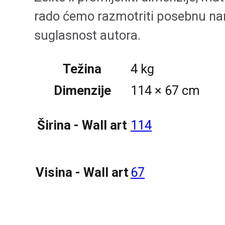
rado ćemo razmotriti posebnu na
suglasnost autora.
Težina
4 kg
Dimenzije
114 × 67 cm
114
Širina - Wall art
67
Visina - Wall art