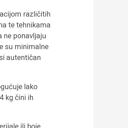
cijom različitih
na te tehnikama
a ne ponavljaju
e su minimalne
osi autentičan
gućuje lako
4 kg čini ih
ijale ili boje,