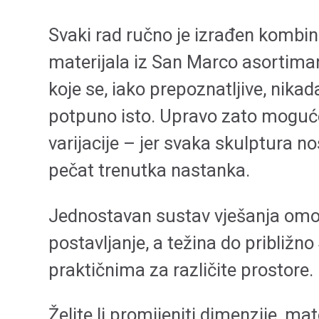
Svaki rad ručno je izrađen kombina
materijala iz San Marco asortima
koje se, iako prepoznatljive, nikad
potpuno isto. Upravo zato moguć
varijacije – jer svaka skulptura n
pečat trenutka nastanka.
Jednostavan sustav vješanja omo
postavljanje, a težina do približno 
praktičnima za različite prostore.
Želite li promijeniti dimenzije, mater