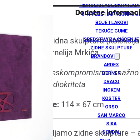
HIDROIZOLACIJSKI PREMA
Dodatne informaci
S-N VEZE I IMPREGNACIJ
BOJE I LAKOVI
TEKUĆE GUME
SREDSTVA ZA ČIŠĆENJE
Nova
– zidna skulptura (kolekcij
ZIDNE SKULPTURE
autora Arnelija Mrkića.
BRANDOVI
ARDEX
hrabro, beskompromisno i snažno
BERNER
DRACO
mreži mediokriteta
INOKEM
KOSTER
Dimenzije:
114 × 67 cm
ORSO
SAN MARCO
SIKA
Predstavljamo zidne skulpture – 
SOUDAL