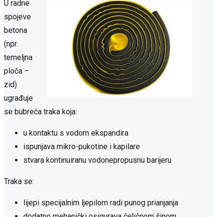
U radne
spojeve
betona
(npr.
temeljna
ploča –
zid)
ugrađuje
se bubreća traka koja:
u kontaktu s vodom ekspandira
ispunjava mikro-pukotine i kapilare
stvara kontinuiranu vodonepropusnu barijeru
Traka se:
lijepi specijalnim ljepilom radi punog prianjanja
dodatno mehanički osigurava čeličnom šinom