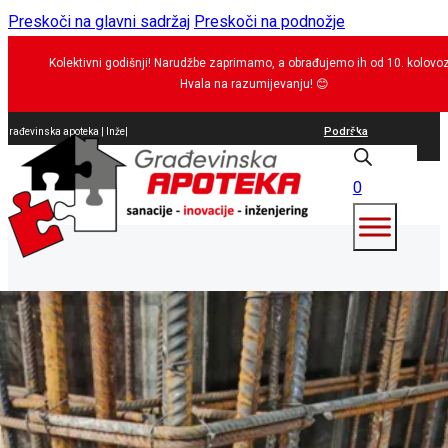
Preskoči na glavni sadržaj
Preskoči na podnožje
Kolektivni godišnji! Narudžbe zaprimamo, a obrađujemo ih od 10. kolovo
Hvala na razumijevanju!
😊
Podrška
Građevinska apoteka |
Inženjerin
|
0