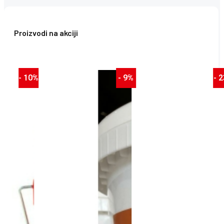
Proizvodi na akciji
- 9%
- 23%
- 