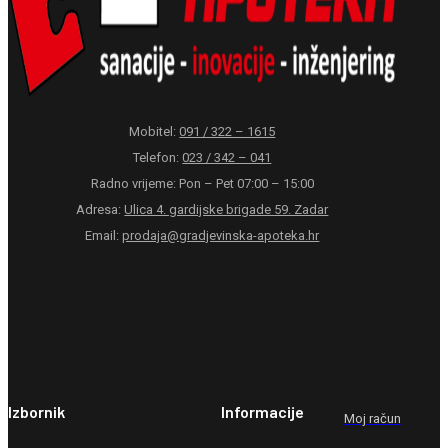
Mobitel:
091 / 322 – 1615
Telefon:
023 / 342 – 041
Radno vrijeme: Pon – Pet 07:00 – 15:00
Adresa:
Ulica 4. gardijske brigade 59. Zadar
Email:
prodaja@gradjevinska-apoteka.hr
Izbornik
Informacije
Moj račun