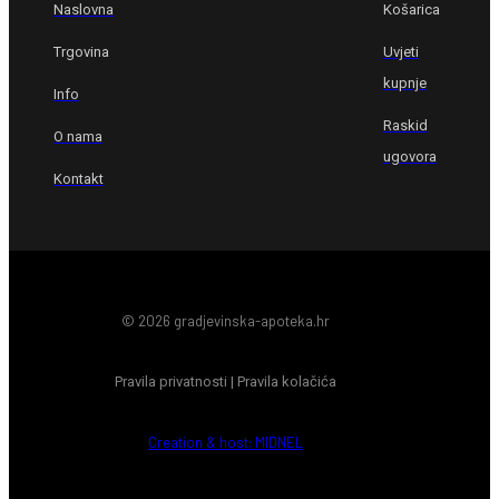
Naslovna
Košarica
Trgovina
Uvjeti
kupnje
Info
Raskid
O nama
ugovora
Kontakt
© 2026 gradjevinska-apoteka.hr
Pravila privatnosti
|
Pravila kolačića
Creation & host: MIDNEL