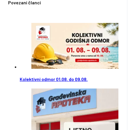
7,05€.
20,40€.
Povezani članci
Kolektivni odmor 01.08. do 09.08.