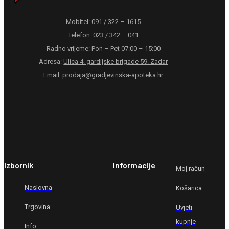
Mobitel:
091 / 322 – 1615
Telefon:
023 / 342 – 041
Radno vrijeme: Pon – Pet 07:00 – 15:00
Adresa:
Ulica 4. gardijske brigade 59. Zadar
Email:
prodaja@gradjevinska-apoteka.hr
Izbornik
Informacije
Moj račun
Naslovna
Košarica
Trgovina
Uvjeti
kupnje
Info