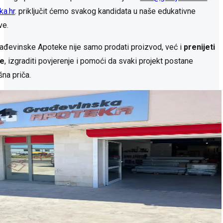
ka.hr
. priključit ćemo svakog kandidata u naše edukativne
ve.
Građevinske Apoteke nije samo prodati proizvod, već i
prenijeti
je
, izgraditi povjerenje i pomoći da svaki projekt postane
šna priča.