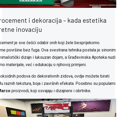
rocement i dekoracija – kada estetika
retne inovaciju
cement je sve češći odabir onih koji žele besprijekorno
ne površine bez fuga. Ova svestrana tehnika postala je sinonim
nimalistički dizajn i luksuzan dojam, a Građevinska Apoteka nudi
o materijale, već i edukaciju o njihovoj primjeni.
oksidnih podova do dekorativnih zidova, ovdje možete birati
u raznih tekstura, boja i završnih efekata. Posebno su popularni
Marco
proizvodi, koji osvajaju i dizajnere i obrtnike.