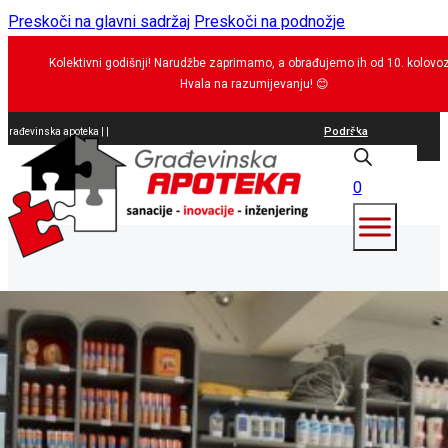
Preskoči na glavni sadržaj
Preskoči na podnožje
Kolektivni godišnji! Narudžbe zaprimamo, a obrađujemo ih od 10. kolovo
Hvala na razumijevanju!
😊
Podrška
Građevinska apoteka |
San
|
0