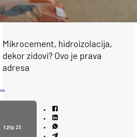
Mikrocement, hidroizolacija,
dekor zidovi? Ovo je prava
adresa
Info
12
lip 25