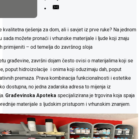
e kvalitetna rješenja za dom, ali i savjet iz prve ruke? Na jednom
u sada možete pronaći i vrhunske materijale i ljude koji znaju
ih primijeniti – od temelja do završnog sloja
jetu građevine, završni dojam često ovisi o materijalima koji se
de, poput hidroizolacije i onima koji oduzimaju dah, poput
ativnih premaza. Prava kombinacija funkcionalnosti i estetike
lako dostupna, no jedna zadarska adresa to mijenja iz
ja.
Građevinska Apoteka
specijalizirana je trgovina koja spaja
prednije materijale s ljudskim pristupom i vrhunskim znanjem.