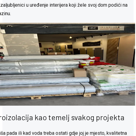
 zaljubljenici u uređenje interijera koji žele svoj dom podići na
azinu.
roizolacija kao temelj svakog projekta
ša pada ili kad voda treba ostati gdje joj je mjesto, kvalitetna