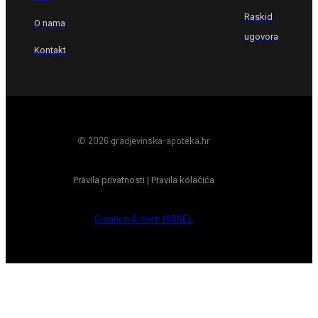
Raskid
O nama
ugovora
Kontakt
© 2026 gradjevinska-apoteka.hr
Pravila privatnosti
|
Pravila kolačića
Creation & host: MIDNEL