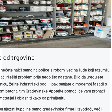
e od trgovine
 nećete naići samo na police s robom, već na ljude koji razumiju
ači riješiti problem prije nego što nastane. Bilo da uređujete
icu, želite industrijski pod ili pak sanjate o modernoj fasadi s
om betona, tim Građevinske Apoteke pomoći će vam pronaći
materijal i objasniti kako ga primijeniti.
su njezini kupci ne samo građevinske firme i izvođači, već i