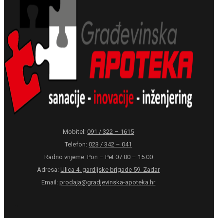
Mobitel:
091 / 322 – 1615
Telefon:
023 / 342 – 041
Radno vrijeme: Pon – Pet 07:00 – 15:00
Adresa:
Ulica 4. gardijske brigade 59. Zadar
Email:
prodaja@gradjevinska-apoteka.hr