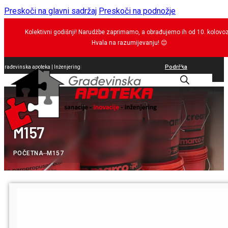
Preskoči na glavni sadržaj
Preskoči na podnožje
Kolektivni godišnji! Narudžbe zaprimamo, a obrađujemo ih od 10. kolovo
Hvala na razumijevanju!
😊
Podrška
Građevinska apoteka |
br
|
0
M157
POČETNA
--
M157