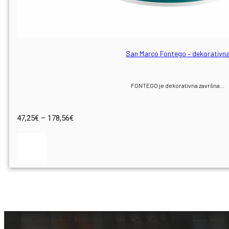
San Marco Fontego – dekorativn
FONTEGO je dekorativna završna…
Raspon
47,25
€
–
178,56
€
cijena:
od
47,25€
do
178,56€