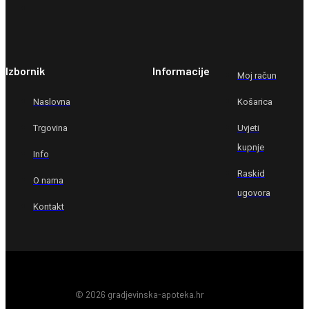
Izbornik
Informacije
Moj račun
Naslovna
Košarica
Trgovina
Uvjeti
kupnje
Info
Raskid
O nama
ugovora
Kontakt
© 2026 gradjevinska-apoteka.hr