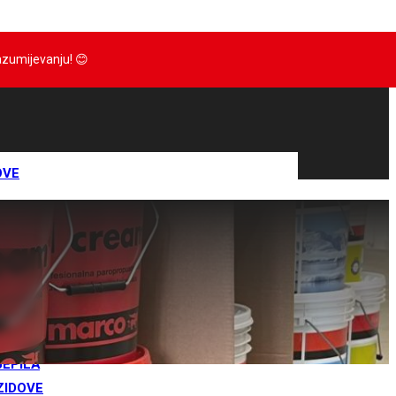
razumijevanju!
😊
OVE
IJE
RTOVI
IVA
RANE
JEPILA
ZIDOVE