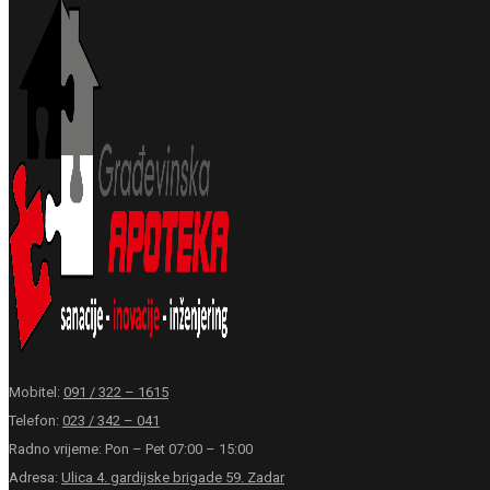
Mobitel:
091 / 322 – 1615
Telefon:
023 / 342 – 041
Radno vrijeme: Pon – Pet 07:00 – 15:00
Adresa:
Ulica 4. gardijske brigade 59. Zadar