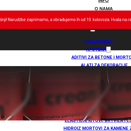
INFO
O NAMA
KONTAKT
išnji! Narudžbe zaprimamo, a obrađujemo ih od 10. kolovoza. Hvala na 
NASLOVNICA
APOTEKA
ADITIVI ZA BETONE I MORT
ALATI ZA DEKORACIJE
ANTIKOND. PREMAZI
BAZENSKA KEMIJA
BENTONITNE HIDROIZOLAC
BRZOVEZUJUĆE VEZIVO I MO
DILATACIJSKE TRAKE I PLET
DODACI ZA TPO I PVC MEMB
ELASTIČNI KITOVI, BRTVILA I L
HIDROIZ MORTOVI ZA KAMENE 