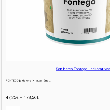
0
San Marco Fontego – dekorativn
FONTEGO je dekorativna završna…
Raspon
47,25
€
–
178,56
€
cijena: