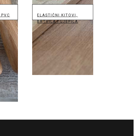
 PVC
ELASTIČNI KITOVI,
BRTVILA I LJEPILA