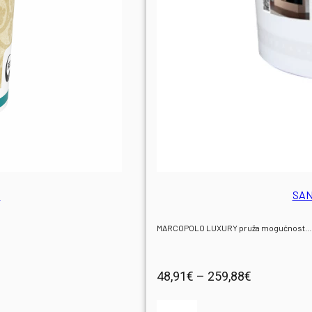
INFO
O NAMA
KONTAKT
a
SAN
MARCOPOLO LUXURY pruža mogućnost…
Raspon
48,91
€
–
259,88
€
cijena: