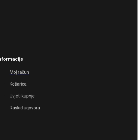
nformacije
Moj račun
Košarica
Uvjeti kupnje
Raskid ugovora