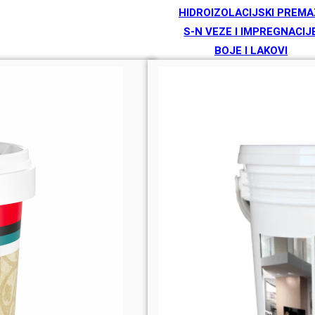
HIDROIZOLACIJSKI PREMA
S-N VEZE I IMPREGNACIJ
BOJE I LAKOVI
TEKUĆE GUME
SREDSTVA ZA ČIŠĆENJE
ZIDNE SKULPTURE
BRANDOVI
ARDEX
BERNER
DRACO
INOKEM
KOSTER
ORSO
SAN MARCO
SIKA
SOUDAL