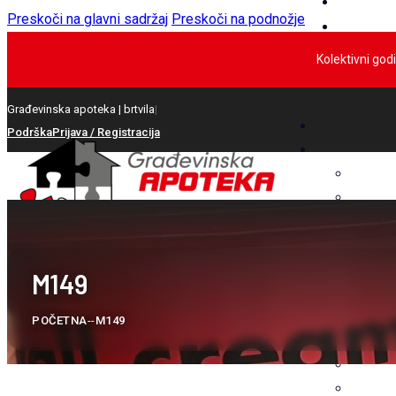
Preskoči na glavni sadržaj
Preskoči na podnožje
Kolektivni god
Građevinska apoteka |
Sanacije
|
Podrška
Prijava / Registracija
M149
POČETNA
--
M149