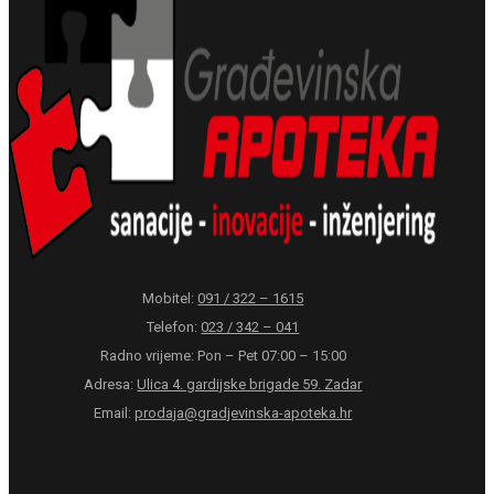
Mobitel:
091 / 322 – 1615
Telefon:
023 / 342 – 041
Radno vrijeme: Pon – Pet 07:00 – 15:00
Adresa:
Ulica 4. gardijske brigade 59. Zadar
Email:
prodaja@gradjevinska-apoteka.hr