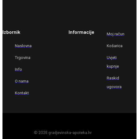
Izbornik
Informacije
Moj račun
Naslovna
Košarica
Trgovina
Uvjeti
kupnje
Info
Raskid
O nama
ugovora
Kontakt
© 2026 gradjevinska-apoteka.hr