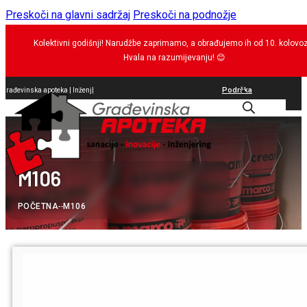
Preskoči na glavni sadržaj
Preskoči na podnožje
Kolektivni godišnji! Narudžbe zaprimamo, a obrađujemo ih od 10. kolovo
Hvala na razumijevanju!
😊
Podrška
Građevinska apoteka |
Inženjering
|
0
M106
POČETNA
--
M106