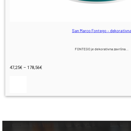
San Marco Fontego – dekorativn
FONTEGO je dekorativna završna…
Raspon
47,25
€
–
178,56
€
cijena:
od
47,25€
do
178,56€