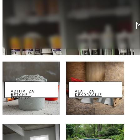
ADITIVI ZA
ALATI ZA
BETONE I
DEKORACIJE
MORTOVE