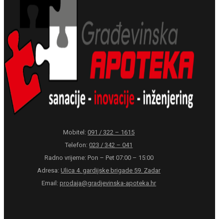
Mobitel:
091 / 322 – 1615
Telefon:
023 / 342 – 041
Radno vrijeme: Pon – Pet 07:00 – 15:00
Adresa:
Ulica 4. gardijske brigade 59. Zadar
Email:
prodaja@gradjevinska-apoteka.hr