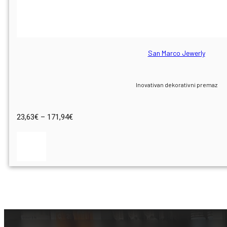
San Marco Jewerly
Inovativan dekorativni premaz
Raspon
23,63
€
–
171,94
€
cijena:
od
23,63€
do
171,94€