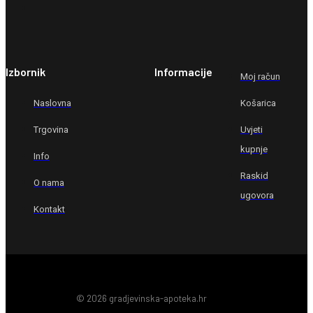
Izbornik
Informacije
Moj račun
Naslovna
Košarica
Trgovina
Uvjeti
kupnje
Info
Raskid
O nama
ugovora
Kontakt
© 2026 gradjevinska-apoteka.hr