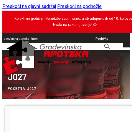
Preskoči na glavni sadržaj
Preskoči na podnožje
Kolektivni godišnji! Narudžbe zaprimamo, a obrađujemo ih od 10. kolovo
Hvala na razumijevanju!
😊
Podrška
Građevinska apoteka |
Inženjering
|
0
J027
POČETNA
--
J027