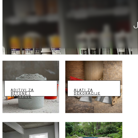
ADITIVI ZA
ALATI ZA
BETONE I
DEKORACIJE
MORTOVE