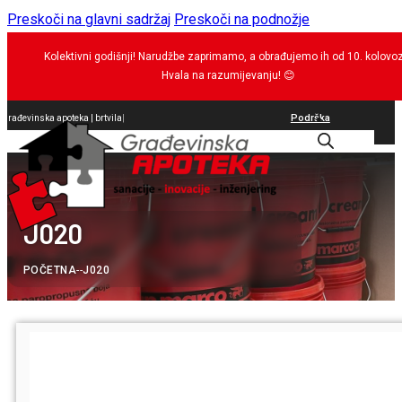
Preskoči na glavni sadržaj
Preskoči na podnožje
Kolektivni godišnji! Narudžbe zaprimamo, a obrađujemo ih od 10. kolovo
Hvala na razumijevanju!
😊
Podrška
Građevinska apoteka |
S
|
0
J020
POČETNA
--
J020