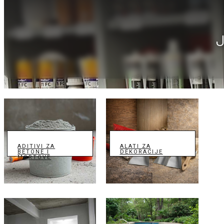
ADITIVI ZA
ALATI ZA
BETONE I
DEKORACIJE
MORTOVE