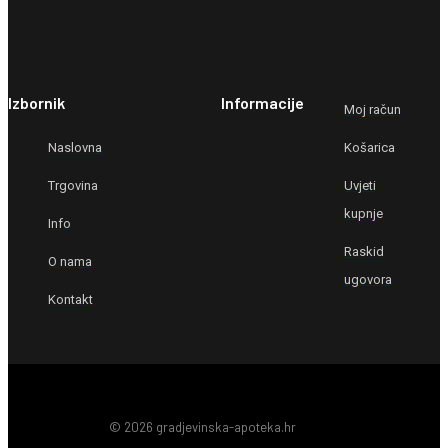
Izbornik
Informacije
Moj račun
Naslovna
Košarica
Trgovina
Uvjeti
kupnje
Info
Raskid
O nama
ugovora
Kontakt
© 2026 gradjevinska-apoteka.hr