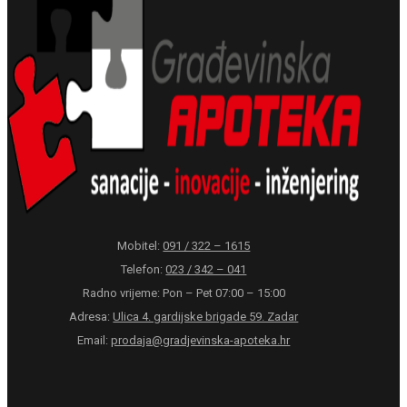
Mobitel:
091 / 322 – 1615
Telefon:
023 / 342 – 041
Radno vrijeme: Pon – Pet 07:00 – 15:00
Adresa:
Ulica 4. gardijske brigade 59. Zadar
Email:
prodaja@gradjevinska-apoteka.hr