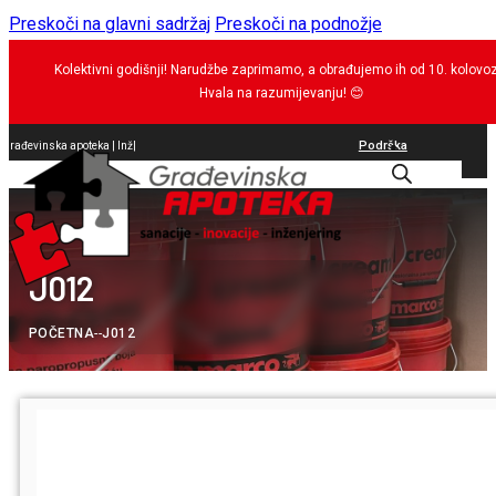
Preskoči na glavni sadržaj
Preskoči na podnožje
Kolektivni godišnji! Narudžbe zaprimamo, a obrađujemo ih od 10. kolovo
Hvala na razumijevanju!
😊
Podrška
Građevinska apoteka |
Inženjering
|
0
J012
POČETNA
--
J012