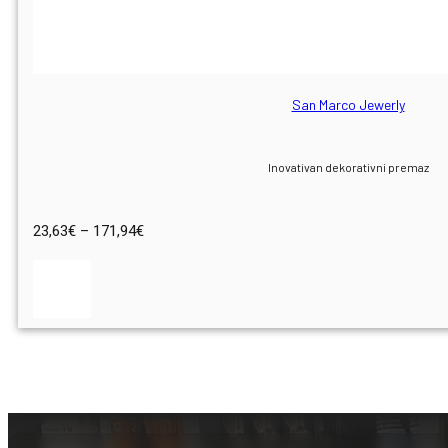
San Marco Jewerly
Inovativan dekorativni premaz
Raspon
23,63
€
–
171,94
€
cijena:
od
23,63€
do
171,94€