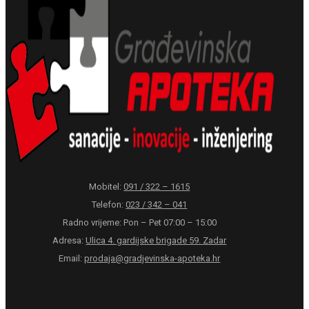
Mobitel:
091 / 322 – 1615
Telefon:
023 / 342 – 041
Radno vrijeme: Pon – Pet 07:00 – 15:00
Adresa:
Ulica 4. gardijske brigade 59. Zadar
Email:
prodaja@gradjevinska-apoteka.hr