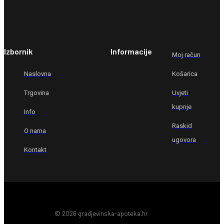
Izbornik
Informacije
Moj račun
Naslovna
Košarica
Trgovina
Uvjeti
kupnje
Info
Raskid
O nama
ugovora
Kontakt
© 2026 gradjevinska-apoteka.hr