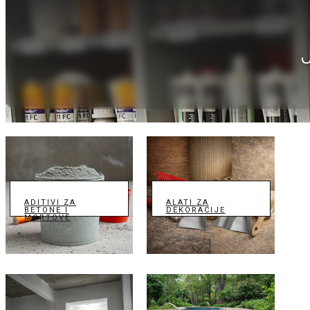
ADITIVI ZA
ALATI ZA
BETONE I
DEKORACIJE
MORTOVE