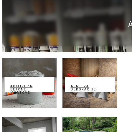
ADITIVI ZA
ALATI ZA
BETONE I
DEKORACIJE
MORTOVE