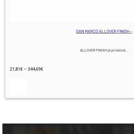
SAN MARCO ALLOVER FINISH –
ALLOVER FINISH je proizvod…
Raspon
21,81
€
–
344,69
€
cijena:
od
21,81€
do
344,69€