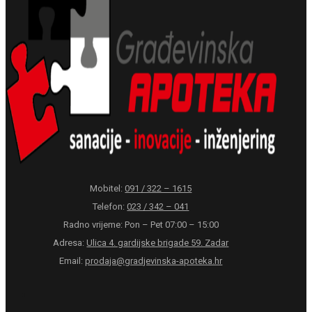
Mobitel:
091 / 322 – 1615
Telefon:
023 / 342 – 041
Radno vrijeme: Pon – Pet 07:00 – 15:00
Adresa:
Ulica 4. gardijske brigade 59. Zadar
Email:
prodaja@gradjevinska-apoteka.hr