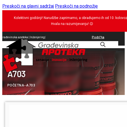
Preskoči na glavni sadržaj
Preskoči na podnožje
Kolektivni godišnji! Narudžbe zaprimamo, a obrađujemo ih od 10. kolovo
Hvala na razumijevanju!
😊
Podrška
Građevinska apoteka |
brtvi
|
0
A703
POČETNA
--
A703