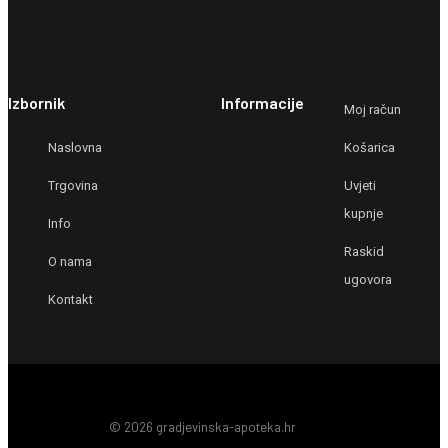
Izbornik
Informacije
Moj račun
Naslovna
Košarica
Trgovina
Uvjeti
kupnje
Info
Raskid
O nama
ugovora
Kontakt
© 2026 gradjevinska-apoteka.hr